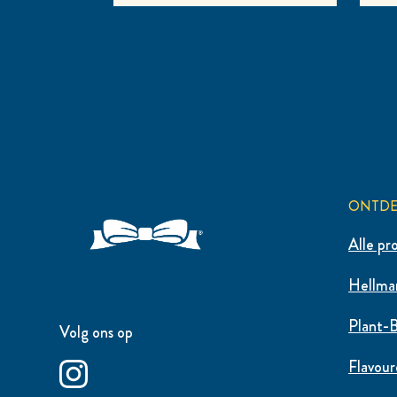
ONTD
Alle pr
Hellman
Plant-
Volg ons op
Flavou