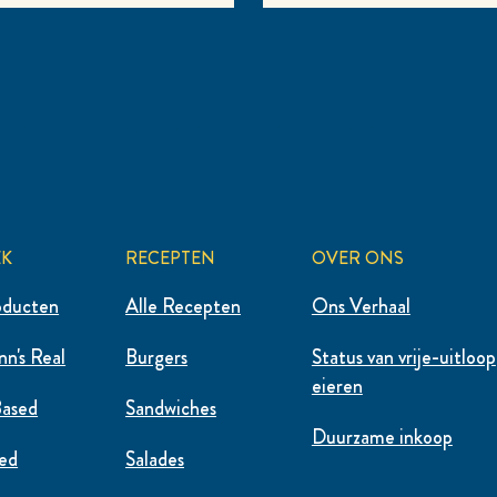
EK
RECEPTEN
OVER ONS
oducten
Alle Recepten
Ons Verhaal
n's Real
Burgers
Status van vrije-uitloop
eieren
Based
Sandwiches
Duurzame inkoop
red
Salades