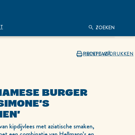
T
ZOEKEN
Zoeken
PRINTEAZĂ
RECEPT AFDRUKKEN
NAMESE BURGER
SIMONE'S
HEN'
an kipdijvlees met aziatische smaken,
et een combinatie van Hellmann’s en