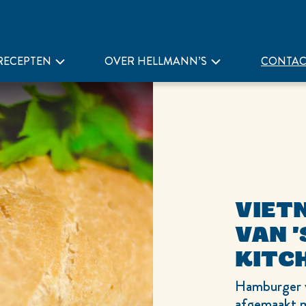
RECEPTEN
OVER HELLMANN’S
CONTAC
VIET
VAN '
KITC
Hamburger v
afgemaakt m