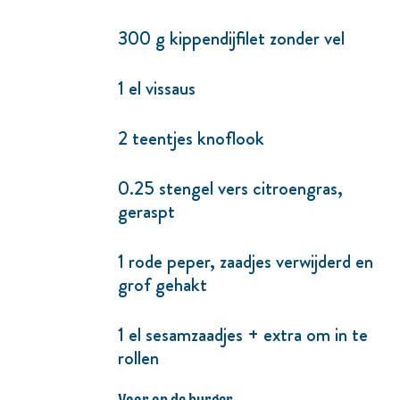
300 g kippendijfilet zonder vel
1 el vissaus
2 teentjes knoflook
0.25 stengel vers citroengras,
geraspt
1 rode peper, zaadjes verwijderd en
grof gehakt
1 el sesamzaadjes + extra om in te
rollen
Voor op de burger