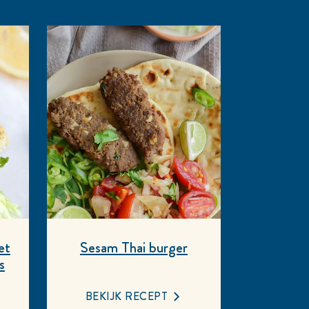
et
Sesam Thai burger
s
BEKIJK RECEPT