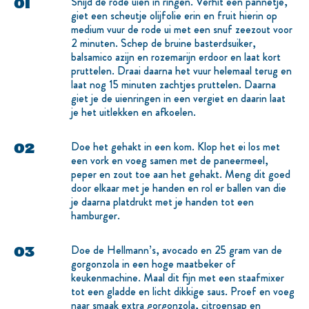
Snijd de rode uien in ringen. Verhit een pannetje,
giet een scheutje olijfolie erin en fruit hierin op
medium vuur de rode ui met een snuf zeezout voor
2 minuten. Schep de bruine basterdsuiker,
balsamico azijn en rozemarijn erdoor en laat kort
pruttelen. Draai daarna het vuur helemaal terug en
laat nog 15 minuten zachtjes pruttelen. Daarna
giet je de uienringen in een vergiet en daarin laat
je het uitlekken en afkoelen.
Doe het gehakt in een kom. Klop het ei los met
een vork en voeg samen met de paneermeel,
peper en zout toe aan het gehakt. Meng dit goed
door elkaar met je handen en rol er ballen van die
je daarna platdrukt met je handen tot een
hamburger.
Doe de Hellmann’s, avocado en 25 gram van de
gorgonzola in een hoge maatbeker of
keukenmachine. Maal dit fijn met een staafmixer
tot een gladde en licht dikkige saus. Proef en voeg
naar smaak extra gorgonzola, citroensap en