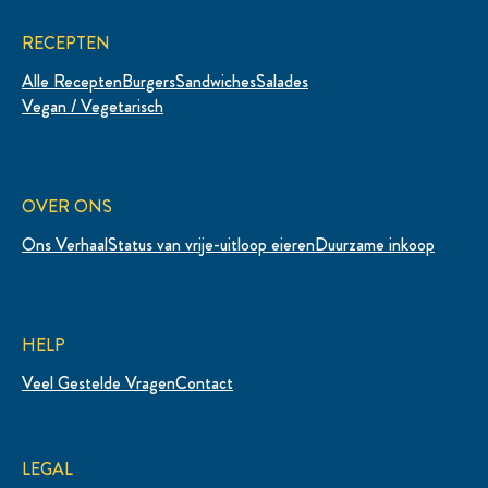
RECEPTEN
Alle Recepten
Burgers
Sandwiches
Salades
Vegan / Vegetarisch
OVER ONS
Ons Verhaal
Status van vrije-uitloop eieren
Duurzame inkoop
HELP
Veel Gestelde Vragen
Contact
LEGAL