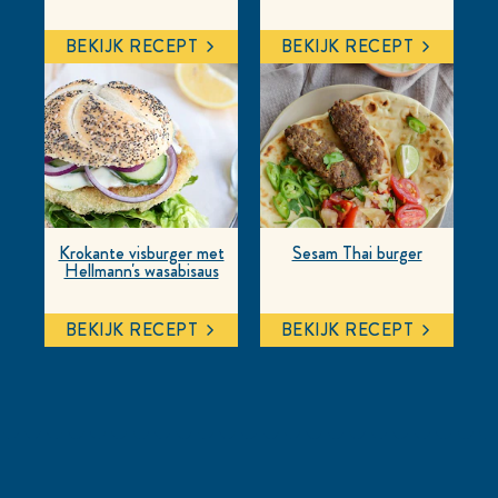
BEKIJK RECEPT
BEKIJK RECEPT
Krokante visburger met
Sesam Thai burger
Hellmann's wasabisaus
BEKIJK RECEPT
BEKIJK RECEPT