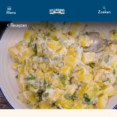
Zoeken
Menu
Zoeken
Recepten