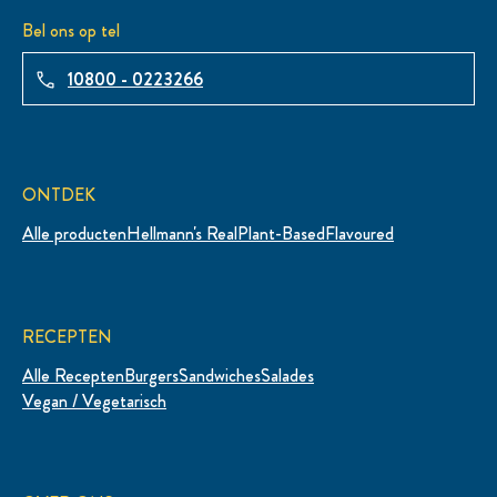
Bel ons op tel
10800 - 0223266
ONTDEK
Alle producten
Hellmann's Real
Plant-Based
Flavoured
RECEPTEN
Alle Recepten
Burgers
Sandwiches
Salades
Vegan / Vegetarisch