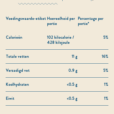
Voedingswaarde-etiket
Hoeveelheid per
Percentage per
portie
portie*
Calorieën
102 kilocalorie /
5%
428 kilojoule
Totale vetten
11 g
16%
Verzadigd vet
0.9 g
5%
Koolhydraten
<0.5 g
1%
Eiwit
<0.5 g
1%