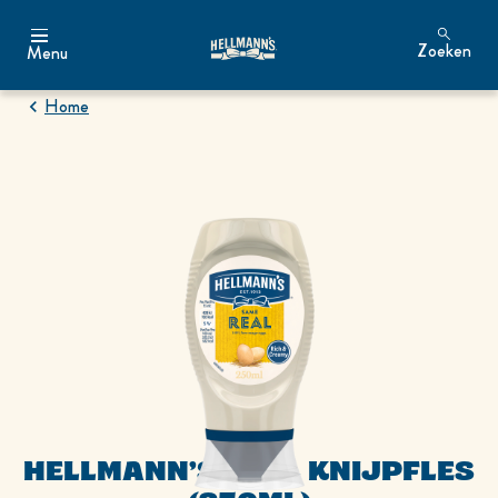
Zoeken
Menu
Zoeken
Home
HELLMANN’S REAL KNIJPFLES