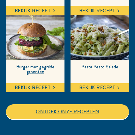
BEKIJK RECEPT
BEKIJK RECEPT
Burger met gegrilde
Pasta Pesto Salade
groenten
BEKIJK RECEPT
BEKIJK RECEPT
ONTDEK ONZE RECEPTEN