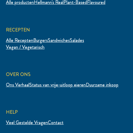
Alle producten
Hellmann's Real
Plant-Based
Flavoured
RECEPTEN
Alle Recepten
Burgers
Sandwiches
Salades
Vegan / Vegetarisch
OVER ONS
Ons Verhaal
Status van vrije-uitloop eieren
Duurzame inkoop
HELP
Veel Gestelde Vragen
Contact