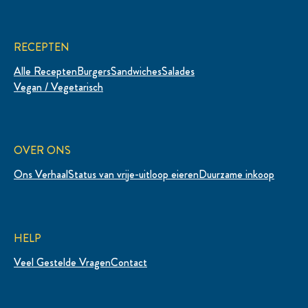
RECEPTEN
Alle Recepten
Burgers
Sandwiches
Salades
Vegan / Vegetarisch
OVER ONS
Ons Verhaal
Status van vrije-uitloop eieren
Duurzame inkoop
HELP
Veel Gestelde Vragen
Contact