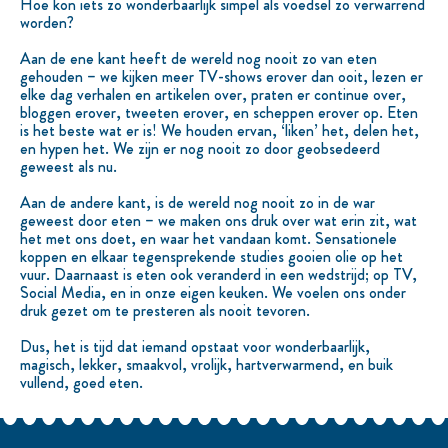
Hoe kon iets zo wonderbaarlijk simpel als voedsel zo verwarrend
worden?
Aan de ene kant heeft de wereld nog nooit zo van eten
gehouden – we kijken meer TV-shows erover dan ooit, lezen er
elke dag verhalen en artikelen over, praten er continue over,
bloggen erover, tweeten erover, en scheppen erover op. Eten
is het beste wat er is! We houden ervan, ‘liken’ het, delen het,
en hypen het. We zijn er nog nooit zo door geobsedeerd
geweest als nu.
Aan de andere kant, is de wereld nog nooit zo in de war
geweest door eten – we maken ons druk over wat erin zit, wat
het met ons doet, en waar het vandaan komt. Sensationele
koppen en elkaar tegensprekende studies gooien olie op het
vuur. Daarnaast is eten ook veranderd in een wedstrijd; op TV,
Social Media, en in onze eigen keuken. We voelen ons onder
druk gezet om te presteren als nooit tevoren.
Dus, het is tijd dat iemand opstaat voor wonderbaarlijk,
magisch, lekker, smaakvol, vrolijk, hartverwarmend, en buik
vullend, goed eten.